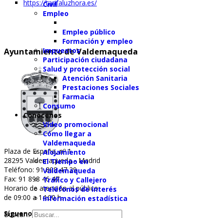
https://tarifaluzhora.es/
Civil
Empleo
Empleo público
Formación y empleo
Impuestos
Ayuntamiento de Valdemaqueda
Participación ciudadana
Salud y protección social
Atención Sanitaria
Prestaciones Sociales
Farmacia
Consumo
Conócenos
Vídeo promocional
Cómo llegar a
Valdemaqueda
Plaza de España, nº 1
Alojamiento
28295 Valdemaqueda - Madrid
El Tiempo en
Teléfono: 91 898 47 29
Valdemaqueda
Fax: 91 898 46 47
Tráfico y Callejero
Horario de atención al público:
Teléfonos de interés
de 09:00 a 14:00 h.
Información estadística
Síguenos en nuestras RRSS
Buscar...