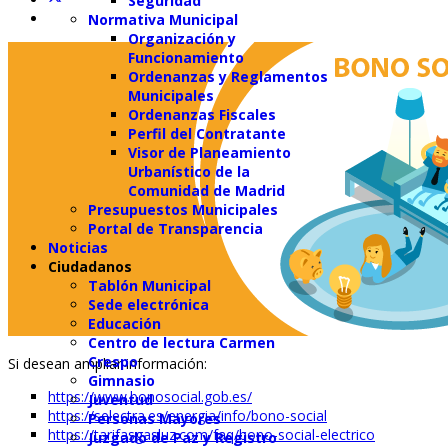
Seguridad
Normativa Municipal
Organización y
Funcionamiento
Ordenanzas y Reglamentos
Municipales
Ordenanzas Fiscales
Perfil del Contratante
Visor de Planeamiento
Urbanístico de la
Comunidad de Madrid
Presupuestos Municipales
Portal de Transparencia
Noticias
Ciudadanos
Tablón Municipal
Sede electrónica
Educación
Centro de lectura Carmen
Crespo
Si desean ampliar información:
Gimnasio
https://www.bonosocial.gob.es/
Juventud
https://selectra.es/energia/info/bono-social
Personas Mayores
https://tarifasgasluz.com/faq/bono-social-electrico
Juzgado de Paz y Registro