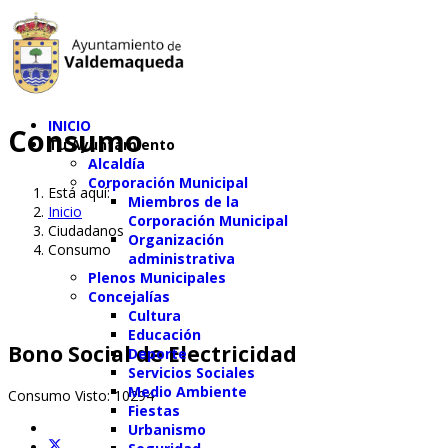
INICIO
Consumo
Tu Ayuntamiento
Alcaldía
Corporación Municipal
Está aquí:
Miembros de la
Inicio
Corporación Municipal
Ciudadanos
Organización
Consumo
administrativa
Plenos Municipales
Concejalías
Cultura
Educación
Bono Social de Electricidad
Deporte
Servicios Sociales
Medio Ambiente
Consumo
Visto: 10294
Fiestas
Urbanismo